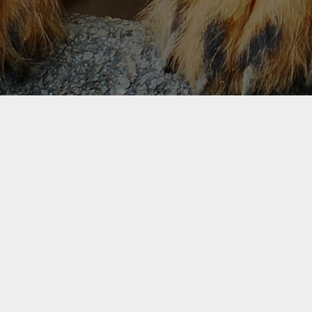
Dogchef
Conc
Op maat gemaakte recepten voor
HOME
zelfgemaakte hondenrantsoenen
WAARO
BLOG