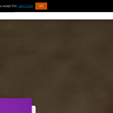
ou accept this.
Learn more
OK
ACADEMIE
WINKEL
INLOGGEN
GRATIS