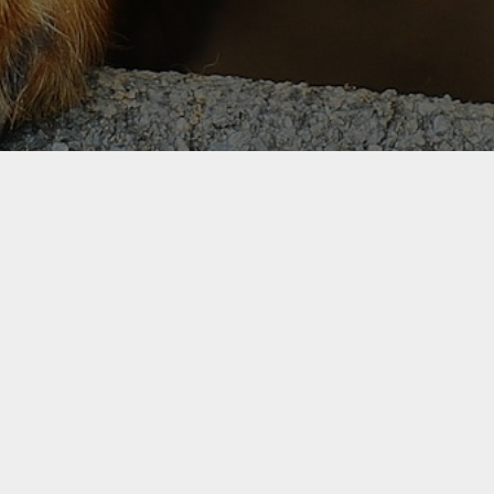
ept
Wie zijn wij?
Legal
ONS VERHAAL
PRIVACY
M KOKEN
PARTNERDIERENARTSEN
GEBRUIKSVOORWA
DOG CHEF
COOKIES
NEEM CONTACT MET ONS
OP