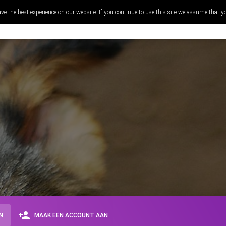
ve the best experience on our website. If you continue to use this site we assume that y
RECEPTEN
WAAROM KOKEN
person_add
N
MAAK EEN ACCOUNT AAN