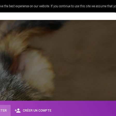
ve the best experience on our website. If you continue to use this site we assume that y
RECETTES
POURQUOI CUISINER
person_add
CTER
CRÉER UN COMPTE