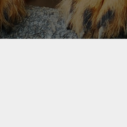
Dogchef
Conc
Recettes sur mesure de rations
ACCUEI
ménagères pour chiens
POURQU
BLOG