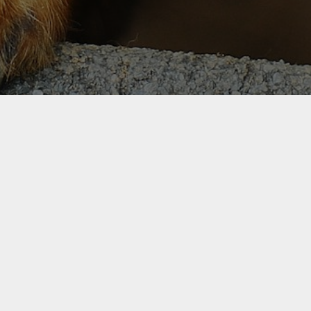
ept
Qui sommes-nous?
Legal
L
NOTRE HISTOIRE
VIE PRIVÉE
OI CUISINER
VÉTÉRINAIRES
CONDITIONS D'UTIL
PARTENAIRES
COOKIE
DOG CHEF
CONTACTEZ-NOUS