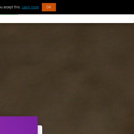
ou accept this.
Learn more
OK
ACADEMY
SHOP
CONNEXION
GRATUIT